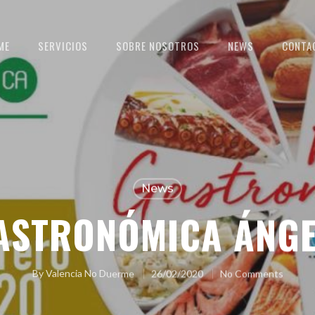
ME
SERVICIOS
SOBRE NOSOTROS
NEWS
CONTA
News
GASTRONÓMICA ÁNGE
By
Valencia No Duerme
26/02/2020
No Comments