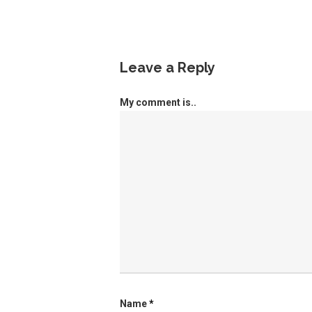
Leave a Reply
My comment is..
Name
*