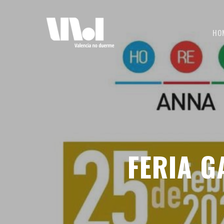
HO
FERIA 